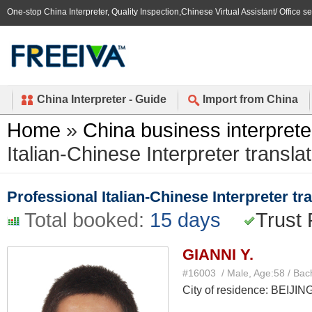
One-stop China Interpreter, Quality Inspection,Chinese Virtual Assistant/ Office s
China Interpreter - Guide
Import from China
Home
»
China business interprete
Italian-Chinese Interpreter translat
Professional Italian-Chinese Interpreter tra
Total booked:
15 days
Trust 
GIANNI Y.
#16003 / Male, Age:58 / Bac
City of residence: BEIJIN