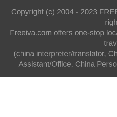
Copyright (c) 2004 - 2023 FR
rig
Freeiva.com offers one-stop loc
trav
(china interpreter/translator, C
Assistant/Office, China Person