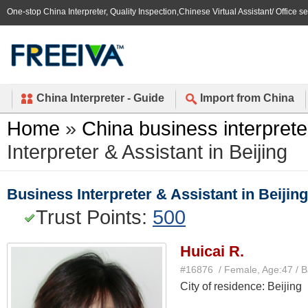
One-stop China Interpreter, Quality Inspection,Chinese Virtual Assistant/ Office s
China Interpreter - Guide
Import from China
Home
»
China business interprete
Interpreter & Assistant in Beijing
Business Interpreter & Assistant in Beijing
Trust Points:
500
Huicai R.
#16876 / Female, Age:47 / 
City of residence: Beijing