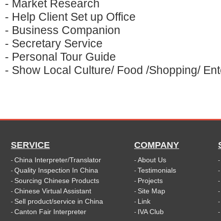
- Market Research
- Help Client Set up Office
- Business Companion
- Secretary Service
- Personal Tour Guide
- Show Local Culture/ Food /Shopping/ Ente
SERVICE
COMPANY
China Interpreter/Translator
About Us
-
-
Quality Inspection In China
Testimonials
-
-
Sourcing Chinese Products
Projects
-
-
Chinese Virtual Assistant
Site Map
-
-
Sell product/service in China
Link
-
-
Canton Fair Interpreter
IVA Club
-
-